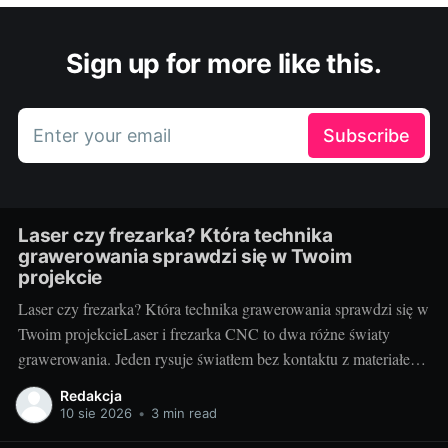
Sign up for more like this.
Enter your email
Subscribe
Laser czy frezarka? Która technika
grawerowania sprawdzi się w Twoim
projekcie
Laser czy frezarka? Która technika grawerowania sprawdzi się w
Twoim projekcieLaser i frezarka CNC to dwa różne światy
grawerowania. Jeden rysuje światłem bez kontaktu z materiałem,
drugi rzeźbi mechanicznie, pozostawiając wyczuwalną w dotyku
Redakcja
fakturę. Wybór technologii wpływa na estetykę, trwałość
10 sie 2026
•
3 min read
oznaczeń, koszty i czas realizacji. Poniżej znajdziesz praktyczne