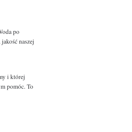
 Woda po
 jakość naszej
y i której
ym pomóc. To