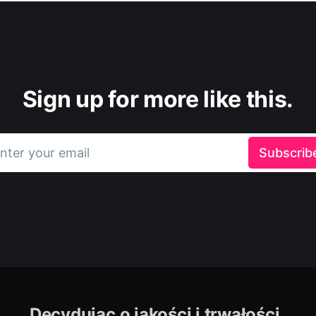
Sign up for more like this.
nter your email
Subscrib
Decydując o jakości i trwałości