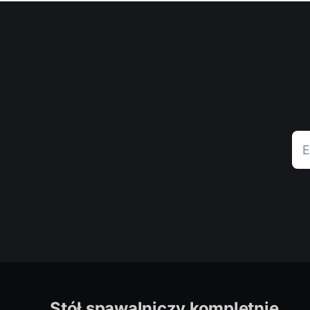
E
Stół spawalniczy kompletnie