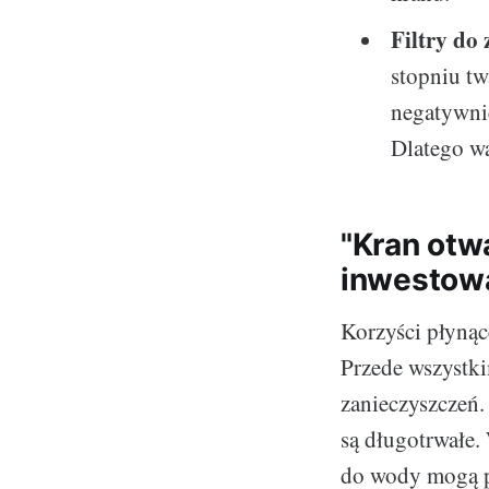
Filtry do
stopniu tw
negatywnie
Dlatego wa
"Kran otw
inwestowa
Korzyści płynąc
Przede wszystki
zanieczyszczeń.
są długotrwałe.
do wody mogą pr