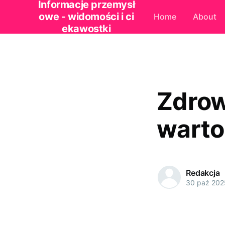
Informacje przemysł
owe - widomości i ci
Home
About
ekawostki
Zdrow
warto
Redakcja
30 paź 202