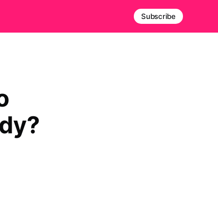
Subscribe
o
ody?