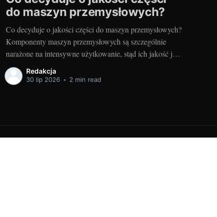
do maszyn przemysłowych?
Co decyduje o jakości części do maszyn przemysłowych?
Komponenty maszyn przemysłowych są szczególnie
narażone na intensywne użytkowanie, stąd ich jakość jest
kluczowa dla efektywności i niezawodności urządzeń. Są
Redakcja
to elementy, które muszą być niezawodne, odporne na
30 lip 2026
•
2 min read
uszkodzenia i skonstruowane z materiałów o najwyższej
jakości. Jakościami, którymi wyróżniają się części dana
Powered by Ghost