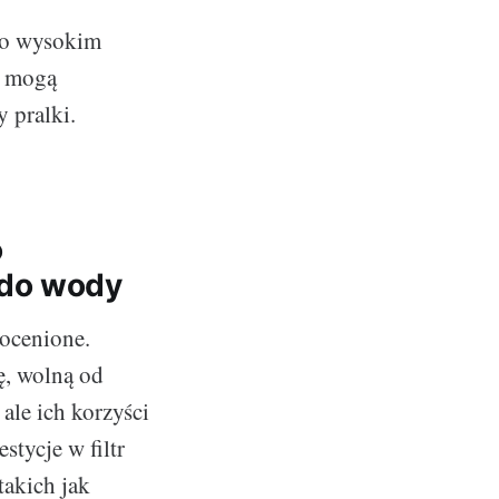
 o wysokim
e mogą
 pralki.
o
 do wody
eocenione.
ę, wolną od
ale ich korzyści
tycje w filtr
takich jak