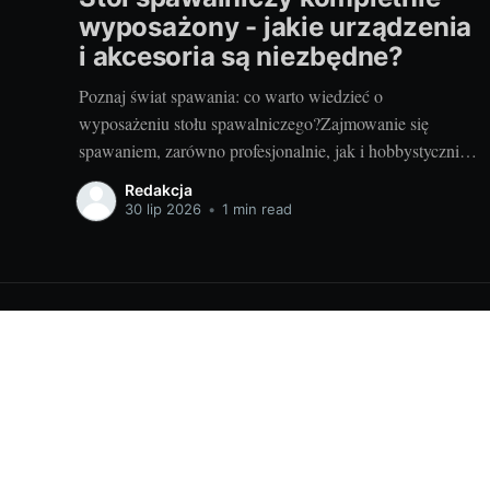
wyposażony - jakie urządzenia
i akcesoria są niezbędne?
Poznaj świat spawania: co warto wiedzieć o
wyposażeniu stołu spawalniczego?Zajmowanie się
spawaniem, zarówno profesjonalnie, jak i hobbystycznie,
wymaga odpowiedniego wyposażenia stołu
Redakcja
spawalniczego. Wybór odpowiednich akcesoriów jest
30 lip 2026
•
1 min read
kluczowy dla wydajności i bezpieczeństwa pracy.
Wiedza o różnorodności dostępnych urządzeń jest
niezbędna dla utrzymania jak najwyższej jakości
wyników. Przyjrzyjmy się niektórym elementom.
Informacje przemysłowe - widomości i ciekawostki
© 2026