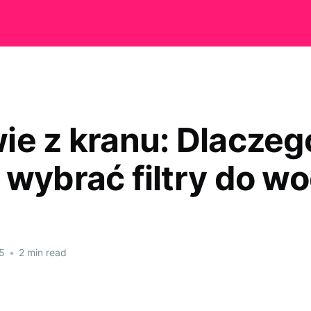
ie z kranu: Dlaczeg
 wybrać filtry do w
5
•
2 min read