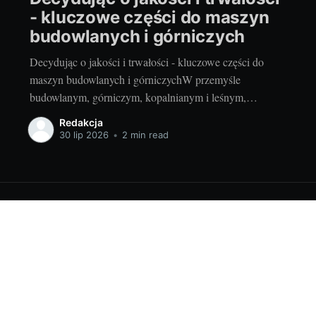
- kluczowe części do maszyn
budowlanych i górniczych
Decydując o jakości i trwałości - kluczowe części do
maszyn budowlanych i górniczychW przemyśle
budowlanym, górniczym, kopalnianym i leśnym,
efektywność pracy jest kluczowym czynnikiem. Bez
Redakcja
odpowiednich części, maszyny mogą nie działać
30 lip 2026
•
2 min read
poprawnie, co może prowadzić do opóźnień,
dodatkowych kosztów i potencjalnie niebezpiecznych
sytuacji. Istotność tych elementów jest nie do
przecenienia
Sign up