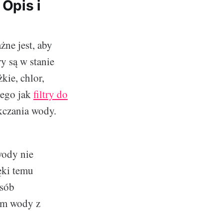
 Opis i
żne jest, aby
ry są w stanie
kie, chlor,
iego jak
filtry do
ękczania wody.
wody nie
ęki temu
osób
em wody z