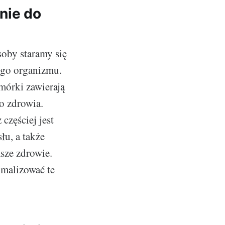
nie do
soby staramy się
zego organizmu.
mórki zawierają
o zdrowia.
częściej jest
łu, a także
ze zdrowie.
imalizować te