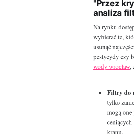
"Przez kry
analiza fi
Na rynku dostęp
wybierać te, któr
usunąć najczęści
pestycydy czy b
wody wrocław
,
Filtry do
tylko zani
mogą one 
ceniących
kranu.