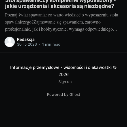
Stół spawalniczy kompletnie wyposażony -
jakie urządzenia i akcesoria są niezbędne?
Poznaj świat spawania: co warto wiedzieć o wyposażeniu stołu
spawalniczego?Zajmowanie się spawaniem, zarówno
profesjonalnie, jak i hobbystycznie, wymaga odpowiedniego
wyposażenia stołu spawalniczego. Wybór odpowiednich
Redakcja
akcesoriów jest kluczowy dla wydajności i bezpieczeństwa
30 lip 2026
•
1 min read
pracy. Wiedza o różnorodności dostępnych urządzeń jest
niezbędna dla utrzymania jak najwyższej jakości wyników.
Przyjrzyjmy się niektórym elementom.
Informacje przemysłowe - widomości i ciekawostki
©
2026
Sign up
Powered by Ghost