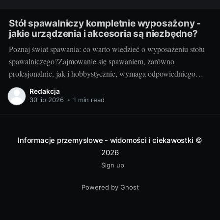
Stół spawalniczy kompletnie wyposażony -
jakie urządzenia i akcesoria są niezbędne?
Poznaj świat spawania: co warto wiedzieć o wyposażeniu stołu
spawalniczego?Zajmowanie się spawaniem, zarówno
profesjonalnie, jak i hobbystycznie, wymaga odpowiedniego
wyposażenia stołu spawalniczego. Wybór odpowiednich
Redakcja
akcesoriów jest kluczowy dla wydajności i bezpieczeństwa
30 lip 2026
•
1 min read
pracy. Wiedza o różnorodności dostępnych urządzeń jest
niezbędna dla utrzymania jak najwyższej jakości wyników.
Przyjrzyjmy się niektórym elementom.
Informacje przemysłowe - widomości i ciekawostki
©
2026
Sign up
Powered by Ghost