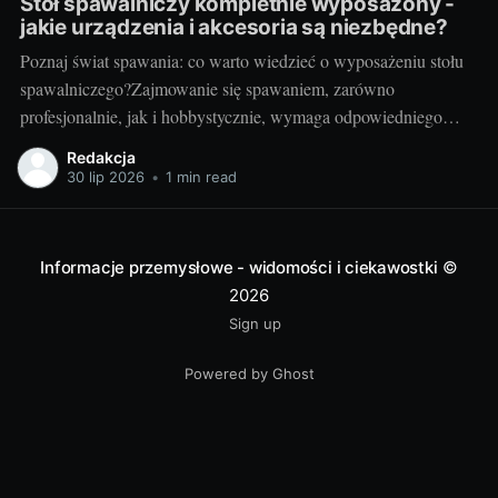
Stół spawalniczy kompletnie wyposażony -
jakie urządzenia i akcesoria są niezbędne?
Poznaj świat spawania: co warto wiedzieć o wyposażeniu stołu
spawalniczego?Zajmowanie się spawaniem, zarówno
profesjonalnie, jak i hobbystycznie, wymaga odpowiedniego
wyposażenia stołu spawalniczego. Wybór odpowiednich
Redakcja
akcesoriów jest kluczowy dla wydajności i bezpieczeństwa
30 lip 2026
•
1 min read
pracy. Wiedza o różnorodności dostępnych urządzeń jest
niezbędna dla utrzymania jak najwyższej jakości wyników.
Przyjrzyjmy się niektórym elementom.
Informacje przemysłowe - widomości i ciekawostki
©
2026
Sign up
Powered by Ghost