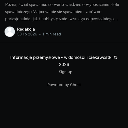
Poznaj świat spawania: co warto wiedzieć o wyposażeniu stołu
spawalniczego?Zajmowanie się spawaniem, zarówno
profesjonalnie, jak i hobbystycznie, wymaga odpowiedniego
wyposażenia stołu spawalniczego. Wybór odpowiednich
Redakcja
akcesoriów jest kluczowy dla wydajności i bezpieczeństwa
30 lip 2026
•
1 min read
pracy. Wiedza o różnorodności dostępnych urządzeń jest
niezbędna dla utrzymania jak najwyższej jakości wyników.
Przyjrzyjmy się niektórym elementom.
Informacje przemysłowe - widomości i ciekawostki
©
2026
Sign up
Powered by Ghost