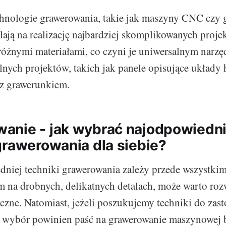
hnologie grawerowania, takie jak maszyny CNC czy 
lają na realizację najbardziej skomplikowanych proje
różnymi materiałami, co czyni je uniwersalnym narz
lnych projektów, takich jak panele opisujące układy 
 z grawerunkiem.
nie - jak wybrać najodpowiedni
grawerowania dla siebie?
iej techniki grawerowania zależy przede wszystkim
am na drobnych, delikatnych detalach, może warto ro
czne. Natomiast, jeżeli poszukujemy techniki do zas
 wybór powinien paść na grawerowanie maszynowej b