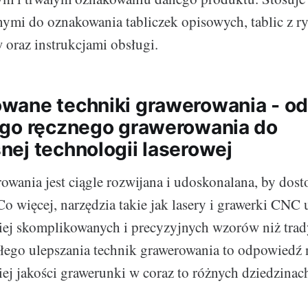
ymi do oznakowania tabliczek opisowych, tablic z 
oraz instrukcjami obsługi.
ane techniki grawerowania - o
go ręcznego grawerowania do
ej technologii laserowej
owania jest ciągle rozwijana i udoskonalana, by dost
Co więcej, narzędzia takie jak lasery i grawerki CNC
iej skomplikowanych i precyzyjnych wzorów niż tra
łego ulepszania technik grawerowania to odpowiedź 
ej jakości grawerunki w coraz to różnych dziedzinac