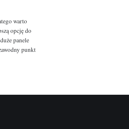
atego warto
pszą opcję do
 duże panele
iezawodny punkt