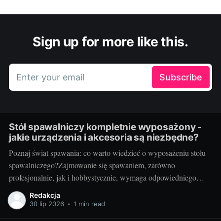
Sign up for more like this.
Enter your email
Subscribe
Stół spawalniczy kompletnie wyposażony -
jakie urządzenia i akcesoria są niezbędne?
Poznaj świat spawania: co warto wiedzieć o wyposażeniu stołu
spawalniczego?Zajmowanie się spawaniem, zarówno
profesjonalnie, jak i hobbystycznie, wymaga odpowiedniego
wyposażenia stołu spawalniczego. Wybór odpowiednich
Redakcja
akcesoriów jest kluczowy dla wydajności i bezpieczeństwa
30 lip 2026
•
1 min read
pracy. Wiedza o różnorodności dostępnych urządzeń jest