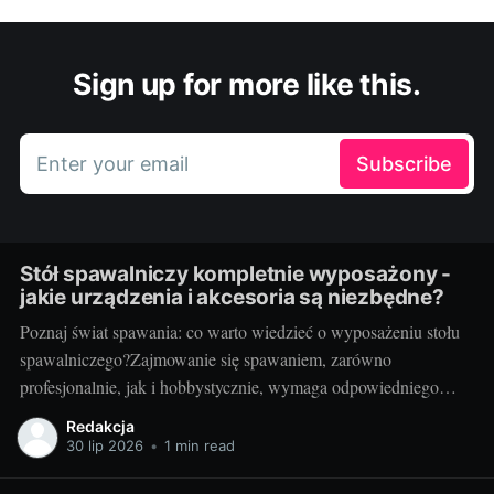
Sign up for more like this.
Enter your email
Subscribe
Stół spawalniczy kompletnie wyposażony -
jakie urządzenia i akcesoria są niezbędne?
Poznaj świat spawania: co warto wiedzieć o wyposażeniu stołu
spawalniczego?Zajmowanie się spawaniem, zarówno
profesjonalnie, jak i hobbystycznie, wymaga odpowiedniego
wyposażenia stołu spawalniczego. Wybór odpowiednich
Redakcja
akcesoriów jest kluczowy dla wydajności i bezpieczeństwa
30 lip 2026
•
1 min read
pracy. Wiedza o różnorodności dostępnych urządzeń jest