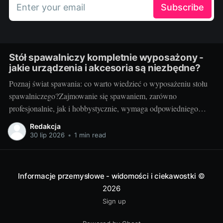
Enter your email
Subscribe
Stół spawalniczy kompletnie wyposażony -
jakie urządzenia i akcesoria są niezbędne?
Poznaj świat spawania: co warto wiedzieć o wyposażeniu stołu
spawalniczego?Zajmowanie się spawaniem, zarówno
profesjonalnie, jak i hobbystycznie, wymaga odpowiedniego
wyposażenia stołu spawalniczego. Wybór odpowiednich
Redakcja
akcesoriów jest kluczowy dla wydajności i bezpieczeństwa
30 lip 2026
•
1 min read
pracy. Wiedza o różnorodności dostępnych urządzeń jest
niezbędna dla utrzymania jak najwyższej jakości wyników.
Przyjrzyjmy się niektórym elementom.
Informacje przemysłowe - widomości i ciekawostki
©
2026
Sign up