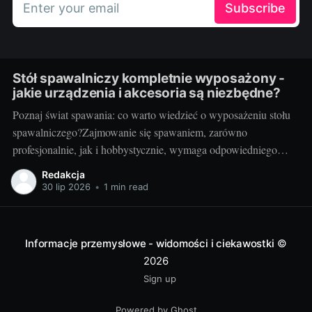
Enter your email
Subscribe
Stół spawalniczy kompletnie wyposażony -
jakie urządzenia i akcesoria są niezbędne?
Poznaj świat spawania: co warto wiedzieć o wyposażeniu stołu
spawalniczego?Zajmowanie się spawaniem, zarówno
profesjonalnie, jak i hobbystycznie, wymaga odpowiedniego
wyposażenia stołu spawalniczego. Wybór odpowiednich
Redakcja
akcesoriów jest kluczowy dla wydajności i bezpieczeństwa
30 lip 2026
•
1 min read
pracy. Wiedza o różnorodności dostępnych urządzeń jest
niezbędna dla utrzymania jak najwyższej jakości wyników.
Przyjrzyjmy się niektórym elementom.
Informacje przemysłowe - widomości i ciekawostki
©
2026
Sign up
Powered by Ghost