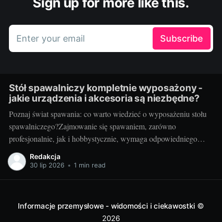
Sign up for more like this.
Enter your email
Subscribe
Stół spawalniczy kompletnie wyposażony -
jakie urządzenia i akcesoria są niezbędne?
Poznaj świat spawania: co warto wiedzieć o wyposażeniu stołu
spawalniczego?Zajmowanie się spawaniem, zarówno
profesjonalnie, jak i hobbystycznie, wymaga odpowiedniego
wyposażenia stołu spawalniczego. Wybór odpowiednich
Redakcja
akcesoriów jest kluczowy dla wydajności i bezpieczeństwa
30 lip 2026
•
1 min read
pracy. Wiedza o różnorodności dostępnych urządzeń jest
niezbędna dla utrzymania jak najwyższej jakości wyników.
Przyjrzyjmy się niektórym elementom.
Informacje przemysłowe - widomości i ciekawostki
©
2026