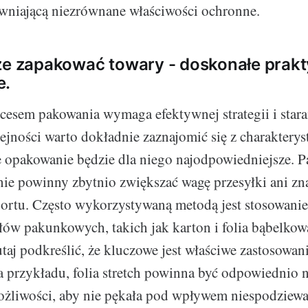
ewniającą niezrównane właściwości ochronne.
ze zapakować towary - doskonałe prakt
e.
cesem pakowania wymaga efektywnej strategii i staran
ejności warto dokładnie zaznajomić się z charakterys
e opakowanie będzie dla niego najodpowiedniejsze. P
nie powinny zbytnio zwiększać wagę przesyłki ani z
portu. Często wykorzystywaną metodą jest stosowani
łów pakunkowych, takich jak karton i folia bąbelkowa
utaj podkreślić, że kluczowe jest właściwe zastosowan
a przykładu, folia stretch powinna być odpowiednio n
ożliwości, aby nie pękała pod wpływem niespodziewa