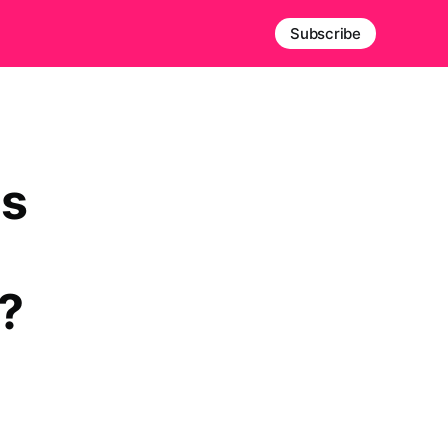
Subscribe
as
?