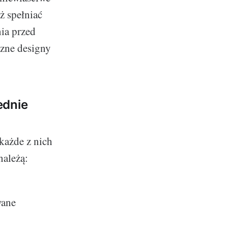
ż spełniać
nia przed
czne designy
ednie
każde z nich
należą:
wane