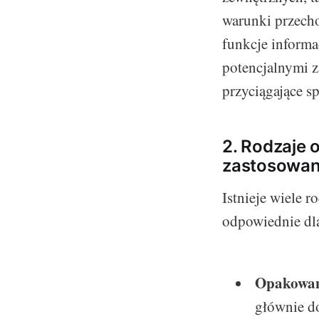
warunki przech
funkcje informac
potencjalnymi z
przyciągające sp
2. Rodzaje 
zastosowan
Istnieje wiele 
odpowiednie dla
Opakowan
głównie do