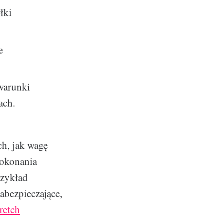
łki
e
 warunki
ach.
ch, jak wagę
pokonania
rzykład
abezpieczające,
tretch