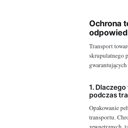
Ochrona t
odpowied
Transport towa
skrupulatnego 
gwarantujących 
1. Dlaczego
podczas tr
Opakowanie peł
transportu. Ch
zewnętrznych, t