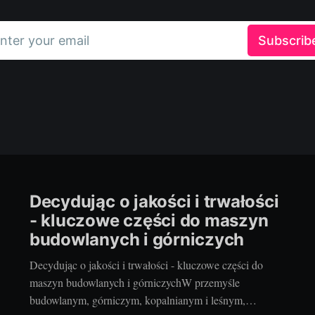
nter your email
Subscrib
Decydując o jakości i trwałości
- kluczowe części do maszyn
budowlanych i górniczych
Decydując o jakości i trwałości - kluczowe części do
maszyn budowlanych i górniczychW przemyśle
budowlanym, górniczym, kopalnianym i leśnym,