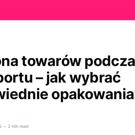
na towarów podcz
portu – jak wybrać
iednie opakowania
5
•
2 min read