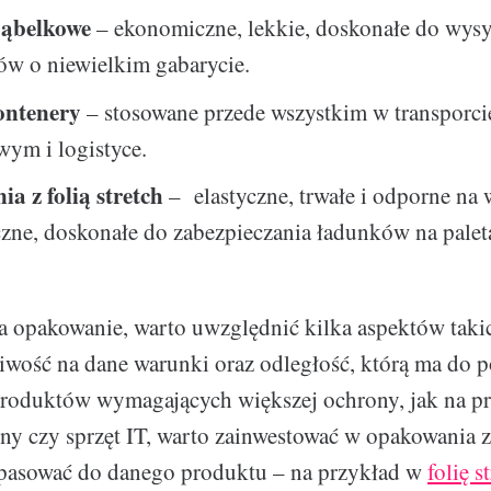
bąbelkowe
– ekonomiczne, lekkie, doskonałe do wysy
ów o niewielkim gabarycie.
kontenery
– stosowane przede wszystkim w transporci
ym i logistyce.
a z folią stretch
– elastyczne, trwałe i odporne na
zne, doskonałe do zabezpieczania ładunków na palet
a opakowanie, warto uwzględnić kilka aspektów taki
iwość na dane warunki oraz odległość, którą ma do 
produktów wymagających większej ochrony, jak na p
ny czy sprzęt IT, warto zainwestować w opakowania z
pasować do danego produktu – na przykład w
folię s