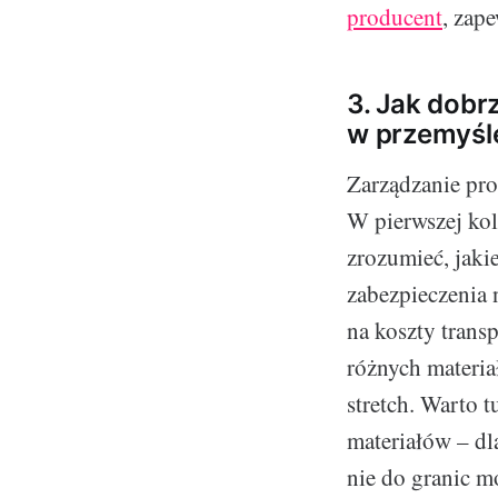
producent
, zap
3. Jak dobr
w przemyśl
Zarządzanie pro
W pierwszej kol
zrozumieć, jaki
zabezpieczenia 
na koszty trans
różnych materia
stretch. Warto t
materiałów – dl
nie do granic m