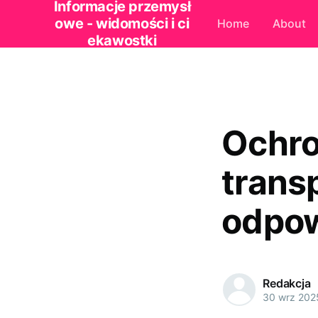
Informacje przemysł
owe - widomości i ci
Home
About
ekawostki
Ochro
trans
odpow
Redakcja
30 wrz 202