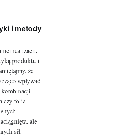
yki i metody
nej realizacji.
tyką produktu i
amiętajmy, że
nacząco wpływać
e kombinacji
 czy folia
ie tych
aciągnięta, ale
nych sił.