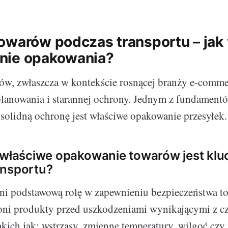
owarów podczas transportu – jak
nie opakowania?
rów, zwłaszcza w kontekście rosnącej branży e-comm
planowania i starannej ochrony. Jednym z fundament
solidną ochronę jest właściwe opakowanie przesyłek.
 właściwe opakowanie towarów jest kl
ansportu?
ni podstawową rolę w zapewnieniu bezpieczeństwa t
roni produkty przed uszkodzeniami wynikającymi z 
akich jak: wstrząsy, zmienne temperatury, wilgoć czy