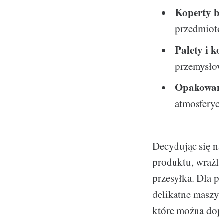
Koperty 
przedmiot
Palety i 
przemysłow
Opakowani
atmosferyc
Decydując się n
produktu, wrażl
przesyłka. Dla 
delikatne maszy
które można do