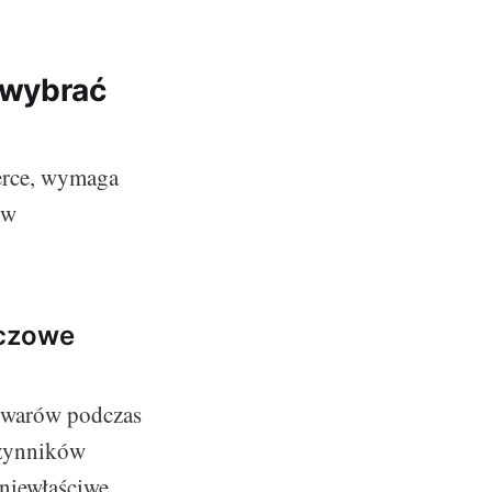
 wybrać
erce, wymaga
ów
uczowe
owarów podczas
czynników
 niewłaściwe