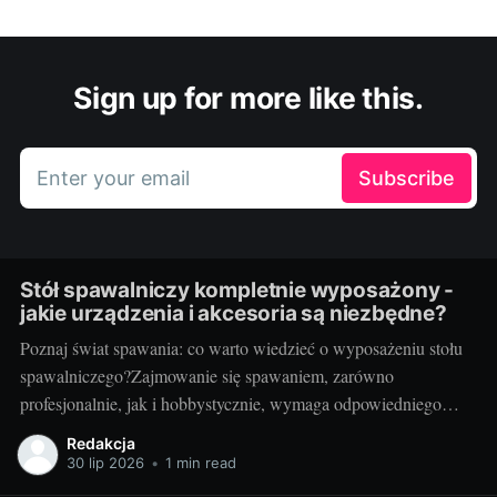
Sign up for more like this.
Enter your email
Subscribe
Stół spawalniczy kompletnie wyposażony -
jakie urządzenia i akcesoria są niezbędne?
Poznaj świat spawania: co warto wiedzieć o wyposażeniu stołu
spawalniczego?Zajmowanie się spawaniem, zarówno
profesjonalnie, jak i hobbystycznie, wymaga odpowiedniego
wyposażenia stołu spawalniczego. Wybór odpowiednich
Redakcja
akcesoriów jest kluczowy dla wydajności i bezpieczeństwa
30 lip 2026
•
1 min read
pracy. Wiedza o różnorodności dostępnych urządzeń jest