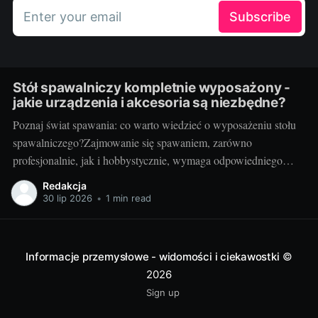
Enter your email
Subscribe
Stół spawalniczy kompletnie wyposażony -
jakie urządzenia i akcesoria są niezbędne?
Poznaj świat spawania: co warto wiedzieć o wyposażeniu stołu
spawalniczego?Zajmowanie się spawaniem, zarówno
profesjonalnie, jak i hobbystycznie, wymaga odpowiedniego
wyposażenia stołu spawalniczego. Wybór odpowiednich
Redakcja
akcesoriów jest kluczowy dla wydajności i bezpieczeństwa
30 lip 2026
•
1 min read
pracy. Wiedza o różnorodności dostępnych urządzeń jest
niezbędna dla utrzymania jak najwyższej jakości wyników.
Przyjrzyjmy się niektórym elementom.
Informacje przemysłowe - widomości i ciekawostki
©
2026
Sign up