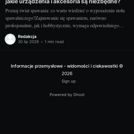
jakie urządzenia i akcesoria są niezbędne?
Poznaj świat spawania: co warto wiedzieć o wyposażeniu stołu
spawalniczego?Zajmowanie się spawaniem, zarówno
profesjonalnie, jak i hobbystycznie, wymaga odpowiedniego
wyposażenia stołu spawalniczego. Wybór odpowiednich
Redakcja
akcesoriów jest kluczowy dla wydajności i bezpieczeństwa
30 lip 2026
•
1 min read
pracy. Wiedza o różnorodności dostępnych urządzeń jest
niezbędna dla utrzymania jak najwyższej jakości wyników.
Przyjrzyjmy się niektórym elementom.
Informacje przemysłowe - widomości i ciekawostki
©
2026
Sign up
Powered by Ghost