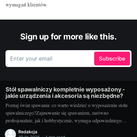
wymagań klientów.
Sign up for more like this.
Enter your email
Subscribe
Stół spawalniczy kompletnie wyposażony -
jakie urządzenia i akcesoria są niezbędne?
Poznaj świat spawania: co warto wiedzieć o wyposażeniu stołu
spawalniczego?Zajmowanie się spawaniem, zarówno
profesjonalnie, jak i hobbystycznie, wymaga odpowiedniego
wyposażenia stołu spawalniczego. Wybór odpowiednich
Redakcja
akcesoriów jest kluczowy dla wydajności i bezpieczeństwa
30 lip 2026
•
1 min read