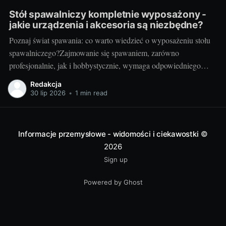
Stół spawalniczy kompletnie wyposażony -
jakie urządzenia i akcesoria są niezbędne?
Poznaj świat spawania: co warto wiedzieć o wyposażeniu stołu
spawalniczego?Zajmowanie się spawaniem, zarówno
profesjonalnie, jak i hobbystycznie, wymaga odpowiedniego
wyposażenia stołu spawalniczego. Wybór odpowiednich
Redakcja
akcesoriów jest kluczowy dla wydajności i bezpieczeństwa
30 lip 2026
•
1 min read
pracy. Wiedza o różnorodności dostępnych urządzeń jest
niezbędna dla utrzymania jak najwyższej jakości wyników.
Przyjrzyjmy się niektórym elementom.
Informacje przemysłowe - widomości i ciekawostki
©
2026
Sign up
Powered by Ghost