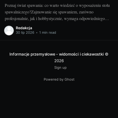
Poznaj świat spawania: co warto wiedzieć o wyposażeniu stołu
spawalniczego?Zajmowanie się spawaniem, zarówno
profesjonalnie, jak i hobbystycznie, wymaga odpowiedniego
wyposażenia stołu spawalniczego. Wybór odpowiednich
Redakcja
akcesoriów jest kluczowy dla wydajności i bezpieczeństwa
30 lip 2026
•
1 min read
pracy. Wiedza o różnorodności dostępnych urządzeń jest
niezbędna dla utrzymania jak najwyższej jakości wyników.
Przyjrzyjmy się niektórym elementom.
Informacje przemysłowe - widomości i ciekawostki
©
2026
Sign up
Powered by Ghost