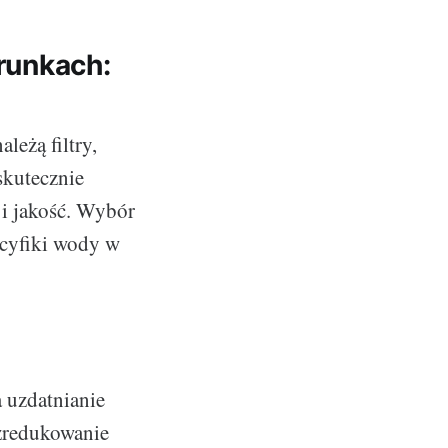
runkach:
eżą filtry,
skutecznie
 i jakość. Wybór
ecyfiki wody w
a uzdatnianie
zredukowanie