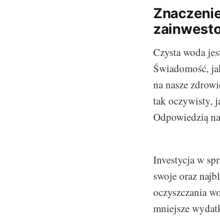
Znaczenie
zainwesto
Czysta woda je
Świadomość, jak
na nasze zdrowie
tak oczywisty, 
Odpowiedzią na
Investycja w sp
swoje oraz naj
oczyszczania w
mniejsze wydatk