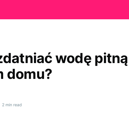
zdatniać wodę pitną
m domu?
•
2 min read