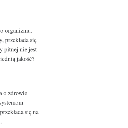
go organizmu.
, przekłada się
 pitnej nie jest
iednią jakość?
a o zdrowie
 systemom
rzekłada się na
.