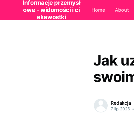
Informacje przemysł
owe - widomości i ci
Home
About
ekawostki
Jak u
swoi
Redakcja
7 lip 2026