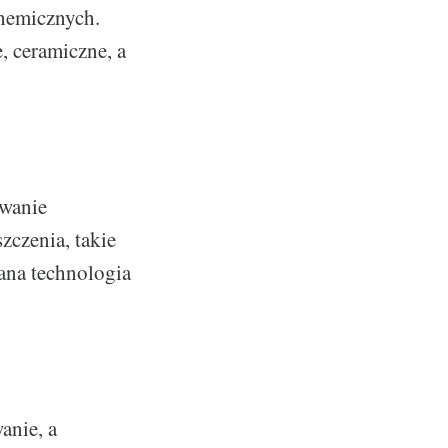
chemicznych.
, ceramiczne, a
owanie
czenia, takie
wana technologia
anie, a