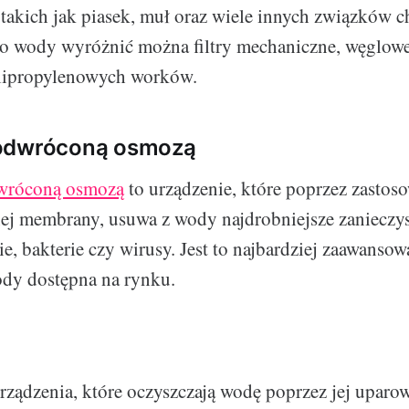
 takich jak piasek, muł oraz wiele innych związków 
o wody wyróżnić można filtry mechaniczne, węglowe
polipropylenowych worków.
odwróconą osmozą
dwróconą osmozą
to urządzenie, które poprzez zastos
j membrany, usuwa z wody najdrobniejsze zanieczysz
ie, bakterie czy wirusy. Jest to najbardziej zaawanso
ody dostępna na rynku.
urządzenia, które oczyszczają wodę poprzez jej uparow