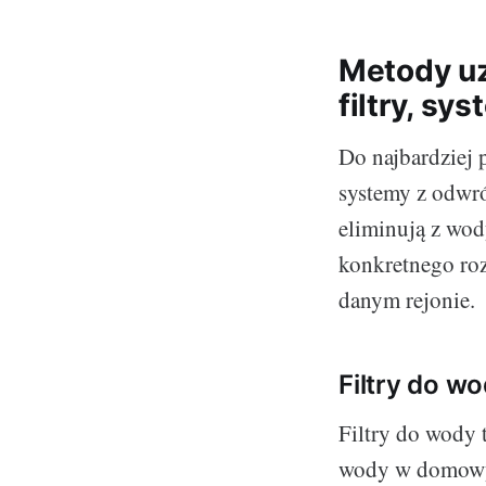
Metody u
filtry, sy
Do najbardziej 
systemy z odwró
eliminują z wod
konkretnego roz
danym rejonie.
Filtry do w
Filtry do wody 
wody w domowyc