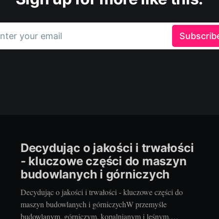
nter your email
Subscrib
Decydując o jakości i trwałości
- kluczowe części do maszyn
budowlanych i górniczych
Decydując o jakości i trwałości - kluczowe części do
maszyn budowlanych i górniczychW przemyśle
budowlanym, górniczym, kopalnianym i leśnym,