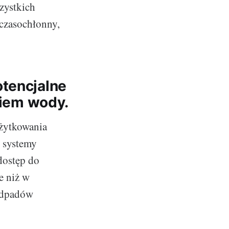
zystkich
 czasochłonny,
otencjalne
iem wody.
użytkowania
e systemy
dostęp do
e niż w
 odpadów