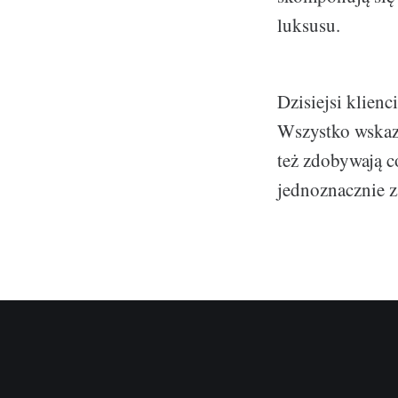
luksusu.
Dzisiejsi klienc
Wszystko wskazu
też zdobywają c
jednoznacznie za