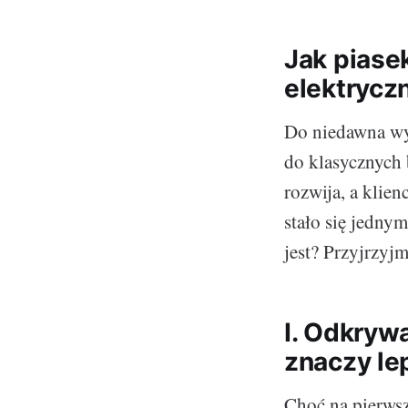
Jak piase
elektrycz
Do niedawna wy
do klasycznych b
rozwija, a klien
stało się jedny
jest? Przyjrzyjm
I. Odkryw
znaczy le
Choć na pierwsz