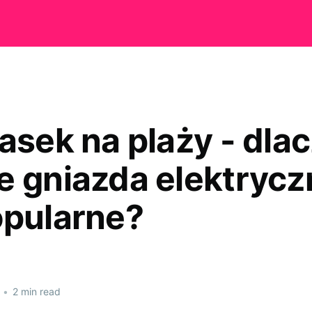
iasek na plaży - dla
e gniazda elektrycz
opularne?
•
2 min read