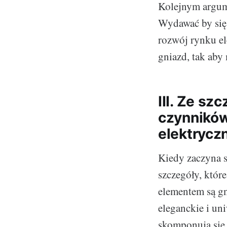
Kolejnym argum
Wydawać by się 
rozwój rynku e
gniazd, tak aby
III. Ze s
czynników
elektrycz
Kiedy zaczyna s
szczegóły, któr
elementem są gn
eleganckie i uni
skomponują się