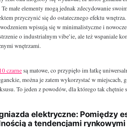
e. Te małe elementy mogą jednak zdecydowanie swoi
jektem przyczynić się do ostatecznego efektu wnętrza
owodzeniem wpisują się w minimalistyczne i nowoczes
trzenie o industrialnym vibe’ie, ale też wspaniale ko
cznymi wnętrzami.
10 czarne
są matowe, co przypięło im łatkę uniwersal
eganckie, można je zatem wykorzystać w miejscach, 
uksusu. To jeden z powodów, dla którego tak chętnie 
e gniazda elektryczne: Pomiędzy e
lnością a tendencjami rynkowymi