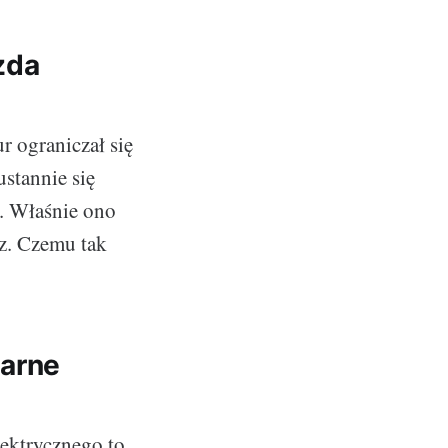
zda
 ograniczał się
ustannie się
. Właśnie ono
rz. Czemu tak
zarne
lektrycznego to