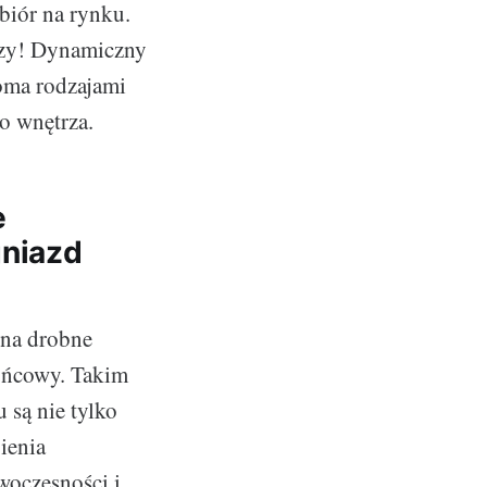
biór na rynku.
eczy! Dynamiczny
oma rodzajami
o wnętrza.
e
gniazd
 na drobne
końcowy. Takim
 są nie tylko
ienia
woczesności i