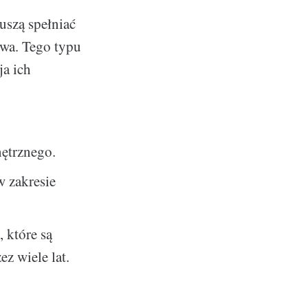
uszą spełniać
owa. Tego typu
ja ich
ętrznego.
w zakresie
 które są
z wiele lat.