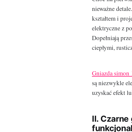
nieważne detal
kształtem i pro
elektryczne z p
Dopełniają przes
ciepłymi, rusti
Gniazda simon 
są niezwykle el
uzyskać efekt l
II. Czarn
funkcjona