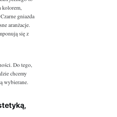
m kolorem,
. Czarne gniazda
ne aranżacje.
mponują się z
ności. Do tego,
gdzie chcemy
są wybierane.
stetyką,