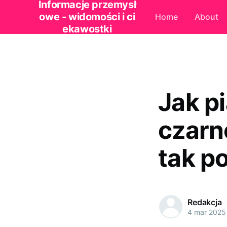
Informacje przemysł
owe - widomości i ci
Home
About
ekawostki
Jak p
czarn
tak p
Redakcja
4 mar 2025