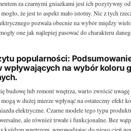
entem za czarnymi gniazkami jest ich pozytywny od
mogło, że jest to aspekt mało istotny. Nic z tych rz
lektrycznego pozwala obecnie na wybór między wiel
 mogły one jak najlepiej pasować do charakteru daneg
zczytu popularności: Podsumowani
 wpływających na wybór koloru 
nych.
ię budowę lub remont wnętrza, warto zwrócić uwagę
e mogą w dużej mierze wpłynąć na ostateczny efekt 
iazda elektryczne. Czarne modele tego typu produktu
wersalne, ale również trwałe i funkcjonalne. Bez wątp
 z każdym wnętrzem, wprowadzając do niego cień no