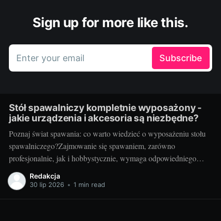
Sign up for more like this.
Enter your email
Subscribe
Stół spawalniczy kompletnie wyposażony -
jakie urządzenia i akcesoria są niezbędne?
Poznaj świat spawania: co warto wiedzieć o wyposażeniu stołu
spawalniczego?Zajmowanie się spawaniem, zarówno
profesjonalnie, jak i hobbystycznie, wymaga odpowiedniego
wyposażenia stołu spawalniczego. Wybór odpowiednich
Redakcja
akcesoriów jest kluczowy dla wydajności i bezpieczeństwa
30 lip 2026
•
1 min read
pracy. Wiedza o różnorodności dostępnych urządzeń jest
niezbędna dla utrzymania jak najwyższej jakości wyników.
Przyjrzyjmy się niektórym elementom.