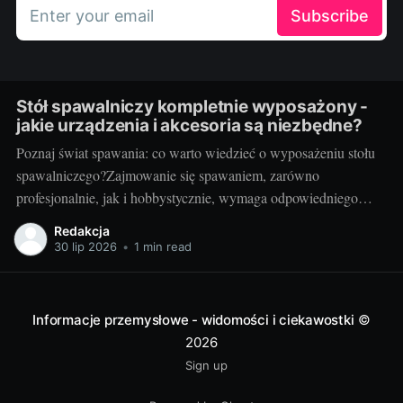
Enter your email
Subscribe
Stół spawalniczy kompletnie wyposażony -
jakie urządzenia i akcesoria są niezbędne?
Poznaj świat spawania: co warto wiedzieć o wyposażeniu stołu
spawalniczego?Zajmowanie się spawaniem, zarówno
profesjonalnie, jak i hobbystycznie, wymaga odpowiedniego
wyposażenia stołu spawalniczego. Wybór odpowiednich
Redakcja
akcesoriów jest kluczowy dla wydajności i bezpieczeństwa
30 lip 2026
•
1 min read
pracy. Wiedza o różnorodności dostępnych urządzeń jest
niezbędna dla utrzymania jak najwyższej jakości wyników.
Przyjrzyjmy się niektórym elementom.
Informacje przemysłowe - widomości i ciekawostki
©
2026
Sign up