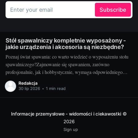
Enter your email
Subscribe
Stół spawalniczy kompletnie wyposażony -
jakie urządzenia i akcesoria są niezbędne?
Poznaj świat spawania: co warto wiedzieć o wyposażeniu stołu
spawalniczego?Zajmowanie się spawaniem, zarówno
profesjonalnie, jak i hobbystycznie, wymaga odpowiedniego
wyposażenia stołu spawalniczego. Wybór odpowiednich
Redakcja
akcesoriów jest kluczowy dla wydajności i bezpieczeństwa
30 lip 2026
•
1 min read
pracy. Wiedza o różnorodności dostępnych urządzeń jest
niezbędna dla utrzymania jak najwyższej jakości wyników.
Przyjrzyjmy się niektórym elementom.
Informacje przemysłowe - widomości i ciekawostki
©
2026
Sign up