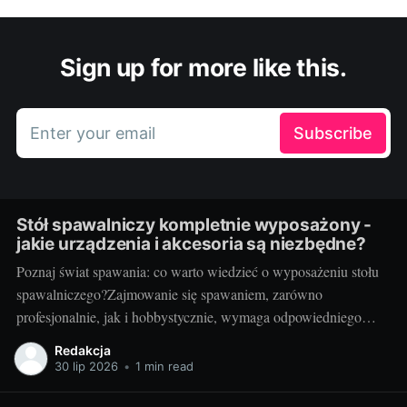
Sign up for more like this.
Enter your email
Subscribe
Stół spawalniczy kompletnie wyposażony -
jakie urządzenia i akcesoria są niezbędne?
Poznaj świat spawania: co warto wiedzieć o wyposażeniu stołu
spawalniczego?Zajmowanie się spawaniem, zarówno
profesjonalnie, jak i hobbystycznie, wymaga odpowiedniego
wyposażenia stołu spawalniczego. Wybór odpowiednich
Redakcja
akcesoriów jest kluczowy dla wydajności i bezpieczeństwa
30 lip 2026
•
1 min read
pracy. Wiedza o różnorodności dostępnych urządzeń jest