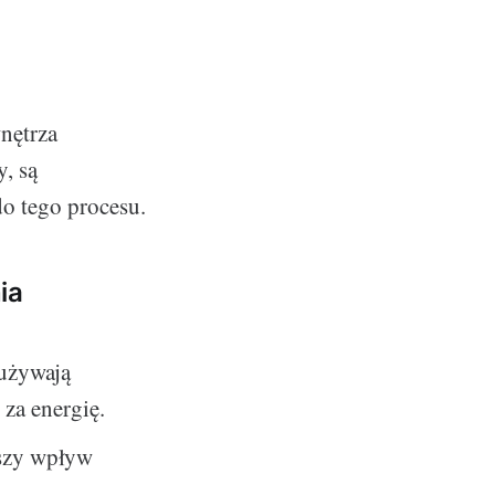
nętrza
, są
do tego procesu.
ia
zużywają
 za energię.
jszy wpływ