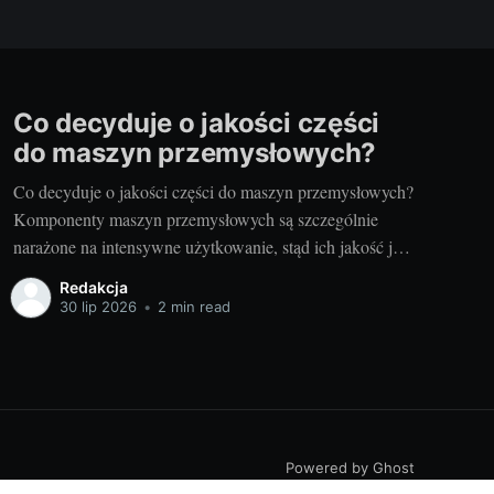
Co decyduje o jakości części
do maszyn przemysłowych?
Co decyduje o jakości części do maszyn przemysłowych?
Komponenty maszyn przemysłowych są szczególnie
narażone na intensywne użytkowanie, stąd ich jakość jest
kluczowa dla efektywności i niezawodności urządzeń. Są
Redakcja
to elementy, które muszą być niezawodne, odporne na
30 lip 2026
•
2 min read
uszkodzenia i skonstruowane z materiałów o najwyższej
jakości. Jakościami, którymi wyróżniają się części dana
Powered by Ghost