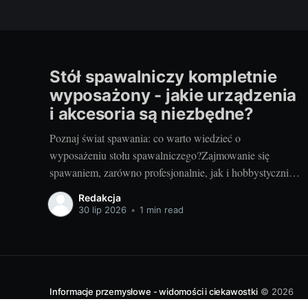
Stół spawalniczy kompletnie
wyposażony - jakie urządzenia
i akcesoria są niezbędne?
Poznaj świat spawania: co warto wiedzieć o
wyposażeniu stołu spawalniczego?Zajmowanie się
spawaniem, zarówno profesjonalnie, jak i hobbystycznie,
wymaga odpowiedniego wyposażenia stołu
Redakcja
spawalniczego. Wybór odpowiednich akcesoriów jest
30 lip 2026
•
1 min read
kluczowy dla wydajności i bezpieczeństwa pracy.
Wiedza o różnorodności dostępnych urządzeń jest
niezbędna dla utrzymania jak najwyższej jakości
wyników. Przyjrzyjmy się niektórym elementom.
Informacje przemysłowe - widomości i ciekawostki
© 2026