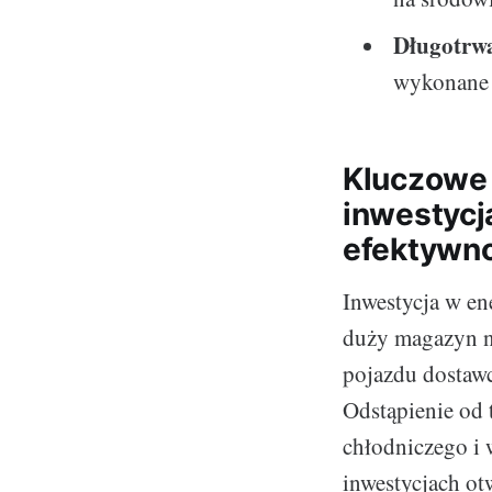
Długotrw
wykonane i
Kluczowe 
inwestycj
efektywno
Inwestycja w en
duży magazyn n
pojazdu dostawc
Odstąpienie od 
chłodniczego i 
inwestycjach ot