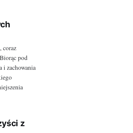
ych
, coraz
 Biorąc pod
a i zachowania
kiego
iejszenia
zyści z