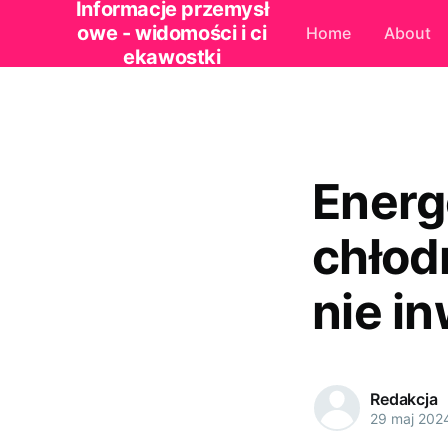
Informacje przemysł
owe - widomości i ci
Home
About
ekawostki
Energ
chłod
nie i
Redakcja
29 maj 202