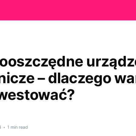
ooszczędne urządz
nicze – dlaczego wa
nwestować?
4
•
1 min read