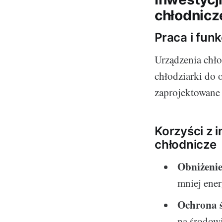
chłodnicz
Praca i fun
Urządzenia chło
chłodziarki do 
zaprojektowane 
Korzyści z 
chłodnicze
Obniżenie
mniej ener
Ochrona 
na środow