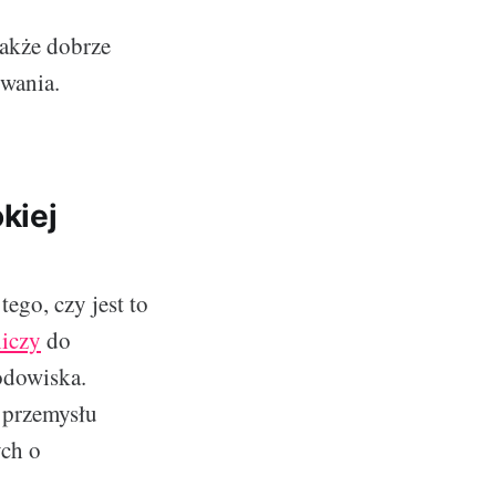
także dobrze
owania.
kiej
ego, czy jest to
iczy
do
odowiska.
i przemysłu
ych o