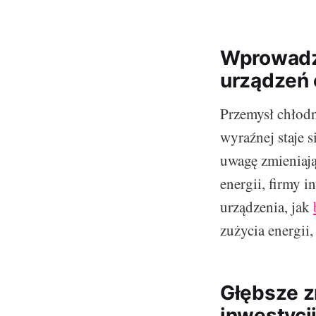
Wprowadz
urządzeń 
Przemysł chłod
wyraźnej staje 
uwagę zmieniają
energii, firmy 
urządzenia, jak
zużycia energii
Głębsze z
inwestycj