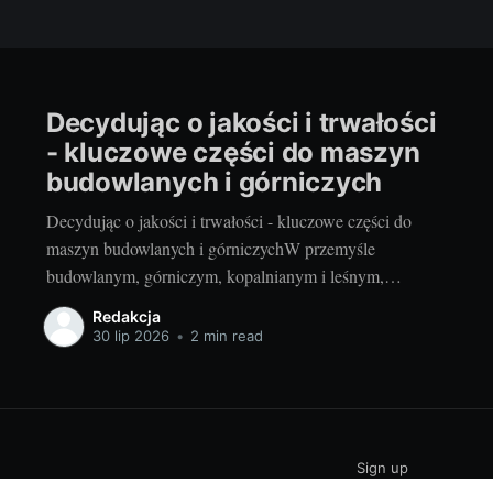
Decydując o jakości i trwałości
- kluczowe części do maszyn
budowlanych i górniczych
Decydując o jakości i trwałości - kluczowe części do
maszyn budowlanych i górniczychW przemyśle
budowlanym, górniczym, kopalnianym i leśnym,
efektywność pracy jest kluczowym czynnikiem. Bez
Redakcja
odpowiednich części, maszyny mogą nie działać
30 lip 2026
•
2 min read
poprawnie, co może prowadzić do opóźnień,
dodatkowych kosztów i potencjalnie niebezpiecznych
sytuacji. Istotność tych elementów jest nie do
przecenienia
Sign up