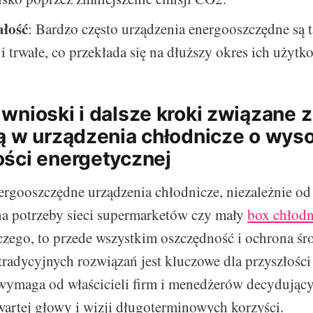
ałość
: Bardzo często urządzenia energooszczędne są 
 trwałe, co przekłada się na dłuższy okres ich użytk
wnioski i dalsze kroki związane z
ą w urządzenia chłodnicze o wyso
ści energetycznej
ergooszczędne urządzenia chłodnicze, niezależnie od t
a potrzeby sieci supermarketów czy mały
box chłodn
zego, to przede wszystkim oszczędność i ochrona śr
tradycyjnych rozwiązań jest kluczowe dla przyszłośc
wymaga od właścicieli firm i menedżerów decydując
wartej głowy i wizji długoterminowych korzyści.