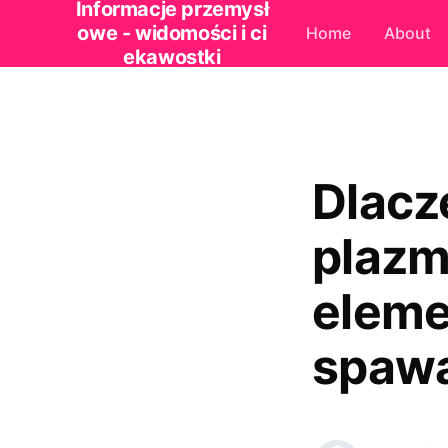
Informacje przemysł
owe - widomości i ci
Home
About
ekawostki
Dlacz
plazm
eleme
spaw