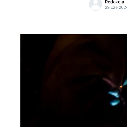
Redakcja
29 cze 202