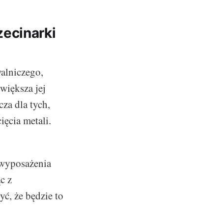
ecinarki
alniczego,
większa jej
cza dla tych,
ięcia metali.
 wyposażenia
c z
ć, że będzie to