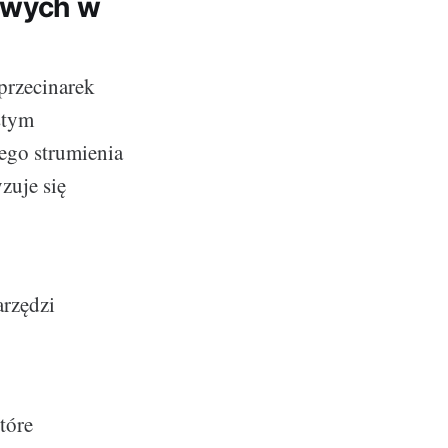
mowych w
przecinarek
stym
ego strumienia
zuje się
arzędzi
tóre