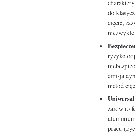
charaktery
do klasycz
cięcie, za
niezwykle
Bezpiecze
ryzyko od
niebezpiec
emisja dy
metod cięc
Uniwersal
zarówno fe
aluminium 
pracującyc