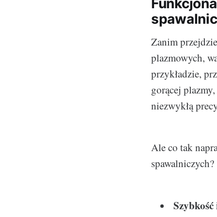
Funkcjona
spawalnic
Zanim przejdzie
plazmowych, war
przykładzie, pr
gorącej plazmy,
niezwykłą precy
Ale co tak napr
spawalniczych?
Szybkość 