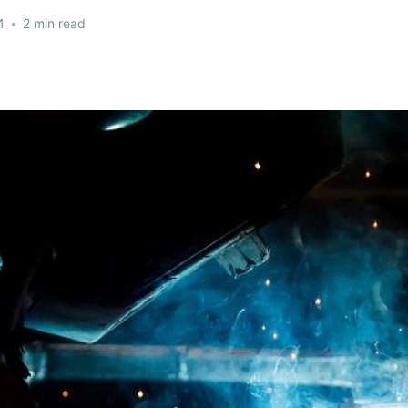
4
•
2 min read