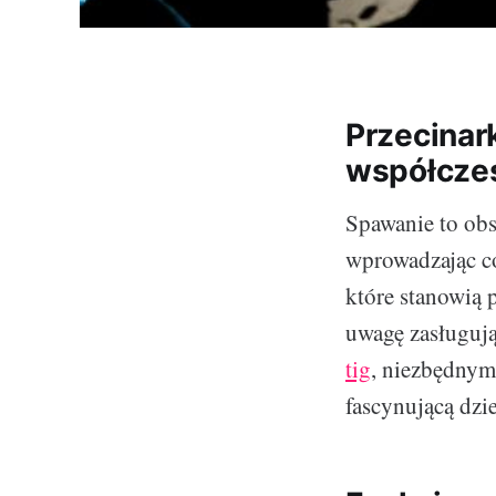
Przecinar
współcze
Spawanie to obs
wprowadzając co
które stanowią 
uwagę zasługują
tig
, niezbędnym
fascynującą dzie