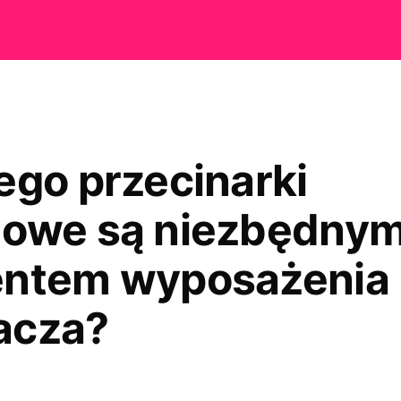
ego przecinarki
owe są niezbędny
ntem wyposażenia
acza?