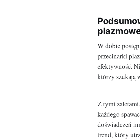
Podsumowa
plazmowe 
W dobie postępu
przecinarki pla
efektywność. Nie
którzy szukają 
Z tymi zaletami
każdego spawacz
doświadczeń inn
trend, który utr