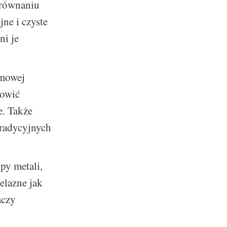
orównaniu
ne i czyste
ni je
zmowej
nowić
e. Także
tradycyjnych
py metali,
żelazne jak
aczy