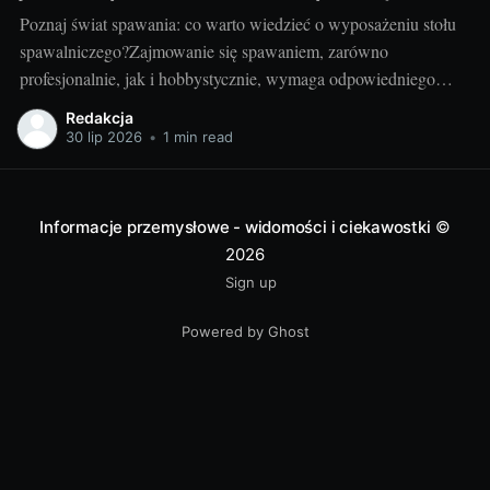
Poznaj świat spawania: co warto wiedzieć o wyposażeniu stołu
spawalniczego?Zajmowanie się spawaniem, zarówno
profesjonalnie, jak i hobbystycznie, wymaga odpowiedniego
wyposażenia stołu spawalniczego. Wybór odpowiednich
Redakcja
akcesoriów jest kluczowy dla wydajności i bezpieczeństwa
30 lip 2026
•
1 min read
pracy. Wiedza o różnorodności dostępnych urządzeń jest
niezbędna dla utrzymania jak najwyższej jakości wyników.
Przyjrzyjmy się niektórym elementom.
Informacje przemysłowe - widomości i ciekawostki
©
2026
Sign up
Powered by Ghost