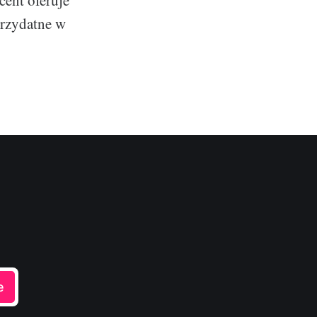
ent oferuje
przydatne w
e