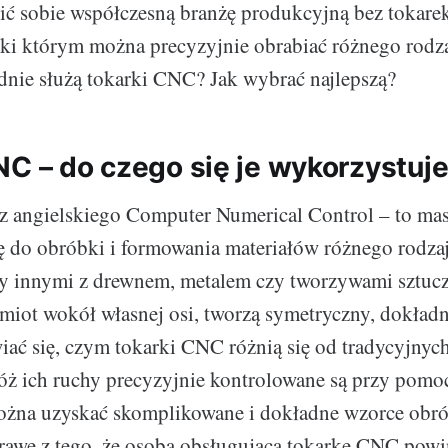
ić sobie współczesną branżę produkcyjną bez tokar
ęki którym można precyzyjnie obrabiać różnego rodza
nie służą tokarki CNC? Jak wybrać najlepszą?
NC – do czego się je wykorzystuj
z angielskiego Computer Numerical Control – to mas
ę do obróbki i formowania materiałów różnego rodz
y innymi z drewnem, metalem czy tworzywami sztuc
miot wokół własnej osi, tworzą symetryczny, dokładny
ać się, czym tokarki CNC różnią się od tradycyjnyc
óż ich ruchy precyzyjnie kontrolowane są przy pomo
ożna uzyskać skomplikowane i dokładne wzorce obró
rawę z tego, że osoba obsługująca tokarkę CNC pow