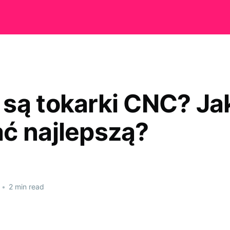
są tokarki CNC? Ja
ć najlepszą?
•
2 min read