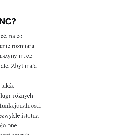
CNC?
eć, na co
anie rozmiaru
maszyny może
alę. Zbyt mała
 także
ługa różnych
 funkcjonalności
ezwykle istotna
ało one