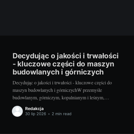
Decydując o jakości i trwałości
- kluczowe części do maszyn
budowlanych i górniczych
Decydując o jakości i trwałości - kluczowe części do
maszyn budowlanych i górniczychW przemyśle
budowlanym, górniczym, kopalnianym i leśnym,
efektywność pracy jest kluczowym czynnikiem. Bez
Redakcja
odpowiednich części, maszyny mogą nie działać
30 lip 2026
•
2 min read
poprawnie, co może prowadzić do opóźnień,
dodatkowych kosztów i potencjalnie niebezpiecznych