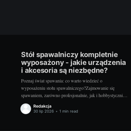
Stół spawalniczy kompletnie
wyposażony - jakie urządzenia
i akcesoria są niezbędne?
Poznaj świat spawania: co warto wiedzieć o
wyposażeniu stołu spawalniczego?Zajmowanie się
spawaniem, zarówno profesjonalnie, jak i hobbystycznie,
wymaga odpowiedniego wyposażenia stołu
Redakcja
spawalniczego. Wybór odpowiednich akcesoriów jest
30 lip 2026
•
1 min read
kluczowy dla wydajności i bezpieczeństwa pracy.
Wiedza o różnorodności dostępnych urządzeń jest