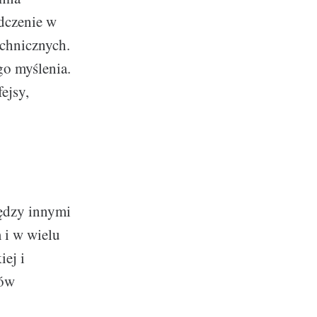
dczenie w
chnicznych.
o myślenia.
ejsy,
ędzy innymi
 i w wielu
iej i
sów