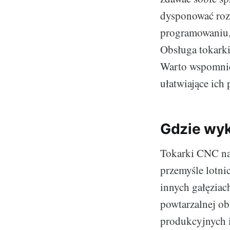
dysponować roz
programowaniu,
Obsługa tokark
Warto wspomnieć
ułatwiające ich
Gdzie wyk
Tokarki CNC na
przemyśle lotn
innych gałęziac
powtarzalnej ob
produkcyjnych i