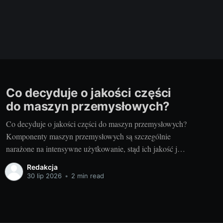
Co decyduje o jakości części
do maszyn przemysłowych?
Co decyduje o jakości części do maszyn przemysłowych?
Komponenty maszyn przemysłowych są szczególnie
narażone na intensywne użytkowanie, stąd ich jakość jest
kluczowa dla efektywności i niezawodności urządzeń. Są
Redakcja
to elementy, które muszą być niezawodne, odporne na
30 lip 2026
•
2 min read
uszkodzenia i skonstruowane z materiałów o najwyższej
jakości. Jakościami, którymi wyróżniają się części dana