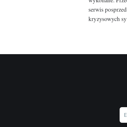
wykonane. Przed
serwis posprzed
kryzysowych sy
E