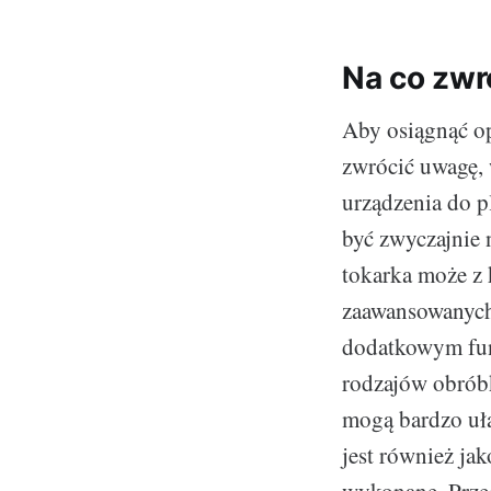
Na co zwr
Aby osiągnąć op
zwrócić uwagę, 
urządzenia do 
być zwyczajnie 
tokarka może z 
zaawansowanych 
dodatkowym fun
rodzajów obróbk
mogą bardzo uł
jest również jak