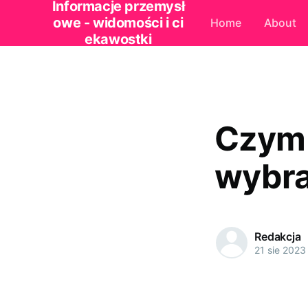
Informacje przemysł
owe - widomości i ci
Home
About
ekawostki
Czym 
wybra
Redakcja
21 sie 2023