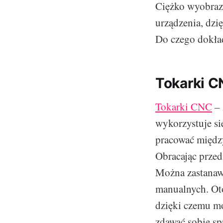
Ciężko wyobraz
urządzenia, dzi
Do czego dokład
Tokarki C
Tokarki CNC
– 
wykorzystuje si
pracować międz
Obracając przed
Można zastanawi
manualnych. Ot
dzięki czemu m
zdawać sobie sp