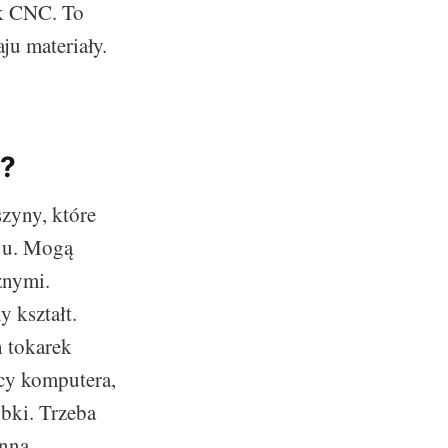
ek CNC. To
ju materiały.
e?
zyny, które
aju. Mogą
znymi.
 kształt.
h tokarek
cy komputera,
bki. Trzeba
inna