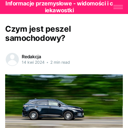
Informacje przemysłowe - widomości i c
iekawostki
Czym jest peszel
samochodowy?
Redakcja
14 kwi 2024
•
2 min read