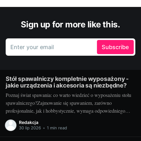
Sign up for more like this.
Enter your email
Subscribe
Stół spawalniczy kompletnie wyposażony -
jakie urządzenia i akcesoria są niezbędne?
Poznaj świat spawania: co warto wiedzieć o wyposażeniu stołu
spawalniczego?Zajmowanie się spawaniem, zarówno
profesjonalnie, jak i hobbystycznie, wymaga odpowiedniego
wyposażenia stołu spawalniczego. Wybór odpowiednich
Redakcja
akcesoriów jest kluczowy dla wydajności i bezpieczeństwa
30 lip 2026
•
1 min read
pracy. Wiedza o różnorodności dostępnych urządzeń jest